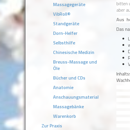
bitten 
Massagegeräte
aber au
VibRoll®
Aus h
Standgeräte
Das na
Dorn-Helfer
L
Selbsthilfe
w
D
Chinesische Medizin
Breuss-Massage und
Öle
Inhalts
Bücher und CDs
Wachho
Anatomie
Wacholder und
ätherischen 
Anschauungsmaterial
Muskulatur be
Massagebänke
sich schon ba
die Muskulatu
Warenkorb
Muskulatur un
Zur Praxis
angenehm durc