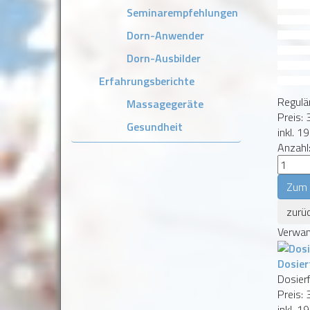
Das Spezialöl
Seminarempfehlungen
verwendet.Ingr
Dorn-Anwender
Pinus pumilio 
ÖlenFormular
Dorn-Ausbilder
Sonnenblumenö
Erfahrungsberichte
Verbrennunge
Regulär
Massagegeräte
Preis:
Gesundheit
inkl. 1
Anzahl
Verwan
Dosier
Dosier
Preis:
inkl. 1