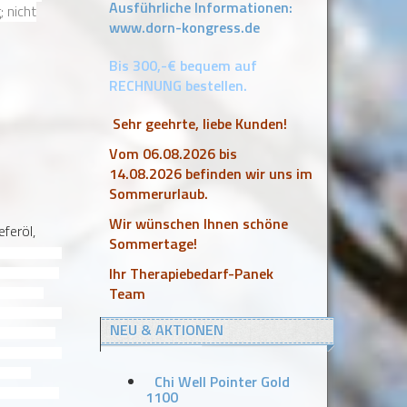
Ausführliche Informationen:
 nicht
www.dorn-kongress.de
Bis 300,-€ bequem auf
RECHNUNG bestellen.
Sehr geehrte, liebe Kunden!
Vom 06.08.2026 bis
14.08.2026 befinden wir uns im
Sommerurlaub.
Wir wünschen Ihnen schöne
eferöl,
Sommertage!
Lavendel, Rosmarin,
Ihr Therapiebedarf-Panek
alöl mit wertvollen
Team
rchwärmung der
autdurchblutung, die
NEU & AKTIONEN
ch bei der Massage
g und Aufwärmung der
Haut wirkt
Chi Well Pointer Gold
1100
n auf DOLO-CYL® ÖL.