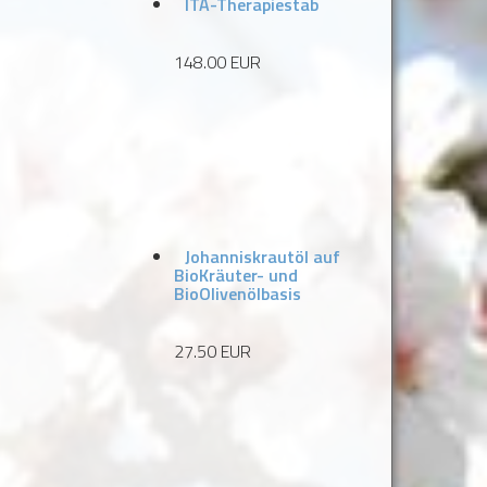
ITA-Therapiestab
148.00 EUR
Johanniskrautöl auf
BioKräuter- und
BioOlivenölbasis
27.50 EUR