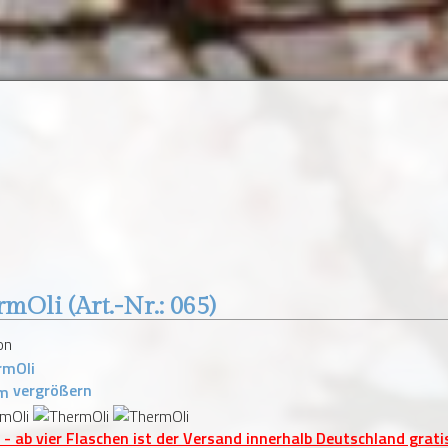
rmOli
(Art.-Nr.:
065
)
vergrößern
 - ab vier Flaschen ist der Versand innerhalb Deutschland grati