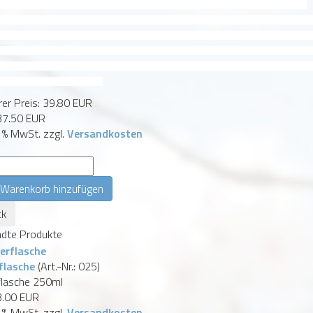
 war auch bei den Sommerspielen 2012 in London dabei und wurde von vielen deutschen Hochleistungssportlern mit großem Erfolg
edients: Hypericum perforatum Oil, Glycine soja Oil, Arnica montana Flower, Rosmarinus officinalis Oil, Juniperus communis Oil, Eucalypt
Oil, Lavendula angustifolia Oil, Citral*, Citronellol*, Coumarin*, Farnesol*, Limonene*, Linalool*, Cinnamal*, Isoeugenol*. na
türlichen äthe
ende
liotherm
Entzündungshemmend, adstringierend und antiseptisch. Reich an Hyperforin, Hypericin, Flavonoiden und Tanninen Maze
l-Basis Lindert PMS und beruhigt entzündete Nerven Hautstraffende Wirkung Wird zur Behandlung von Fibrose, Neuralgie, Ischia
n, blauen Flecken und Tennisarm verwendet
er Preis:
39.80 EUR
37.50 EUR
9 % MwSt.
zzgl.
Versandkosten
:
dte Produkte
flasche
(Art.-Nr.:
025
)
flasche 250ml
3.00 EUR
9 % MwSt.
zzgl.
Versandkosten