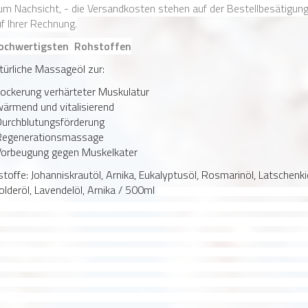
um Nachsicht, - d
ie Versandkosten stehen auf der Bestellbesätigung;
f Ihrer Rechnung.
ochwertigsten Rohstoffen
türliche Massageöl zur:
ockerung verhärteter Muskulatur
ärmend und vitalisierend
urchblutungsförderung
Regenerationsmassage
Vorbeugung gegen Muskelkater
stoffe: Johanniskrautöl, Arnika, Eukalyptusöl, Rosmarinöl, Latschenki
lderöl, Lavendelöl, Arnika / 500ml
DOLO-CYL® ÖLAuszüge aus Arnika, Johanniskraut, Eukalyptus, 
 Latschenkiefer in einer pflegenden Ölgrundlage.EIGENSCHAFTENDOLO-CYL® ÖL Muskel-und Pflegeöl ist ein rein pflanzliches Spezi
Ölen und Inhaltsstoffen aus Arnika und Johanniskraut.Die spezielle Zusammensetzung von DOLO-CYL® ÖL sorgt für angenehme Du
i gleichzeitiger Pflege der Haut.Dabei fördert die Kombination aus ausgewählten pflanzlichen und ätherischen Ölen die Anregung der H
ld nach dem Einmassieren durch ein wohltuendes Wärmegefühl ohne Brennen bemerkbar macht.Gleichzeitig lockert und entspannt si
r, sie wird belastungsfähiger und weniger anfällig für Probleme durch Überbeanspruchung. Es eignet sich inbesondere:zur Lockerun
d Verhinderung ihrer vorzeitigen Ermüdung zur Massage verkrampfter und verhärteter Muskeln unterstützt die Durchblutung der 
hwärmend und vitalisierend Zahlreiche der bekanntesten und erfolgreichsten Leistungssportler Deutschlands vertrauen seit Jahre