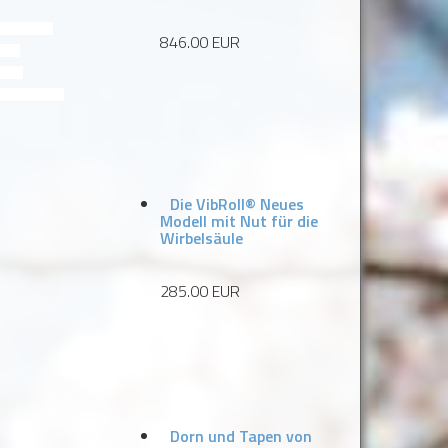
us globulus Oil,
846.00 EUR
rischen
rat auf
s, Verstauchungen,
Die VibRoll® Neues
Modell mit Nut für die
Wirbelsäule
285.00 EUR
Dorn und Tapen von