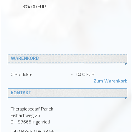
374.00 EUR
WARENKORB
0
Produkte
-
0.00 EUR
Zum Warenkorb
KONTAKT
Therapiebedarf Panek
Eisbachweg 26
D - 87666 Ingenried
Tel.: 08346 / 98 23 56