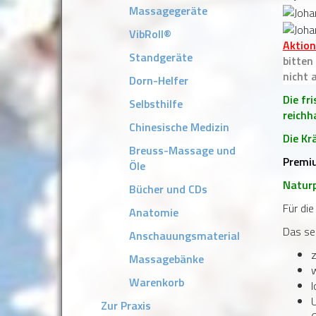
Massagegeräte
VibRoll®
Aktion
Standgeräte
bitten
nicht 
Dorn-Helfer
Die fr
Selbsthilfe
reichha
Chinesische Medizin
Die Kr
Breuss-Massage und
Premiu
Öle
Naturp
Bücher und CDs
Für di
Anatomie
Das se
Anschauungsmaterial
z
Massagebänke
Warenkorb
U
Zur Praxis