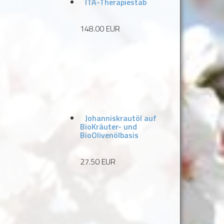
ITA-Therapiestab
148.00 EUR
Johanniskrautöl auf
BioKräuter- und
BioOlivenölbasis
27.50 EUR