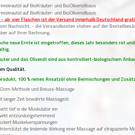
 - ab vier Flaschen ist der Versand innerhalb Deutschland grati
 um Nachsicht, - d
ie Versandkosten stehen auf der Bestellbesä
aber auf Ihrer Rechnung.
ische neue Ernte ist eingetroffen, dieses Jahr besonders rot und
ltig.
äuter und das Olivenöl sind aus kontrolliert-biologischem Anba
m Qualität.
rodukt, 100 % reines Ansatzöl ohne Beimischungen und Zusät
e Dorn-Methode und Breuss-Massage
it langer Zeit bewährte Massageöl:
ieht tief in die Muskulatur ein
wirkt entzündungshemmend
lockert Muskelverspannungen
nterstützt die lindernde Wirkung einer Massage auf strapazierte M