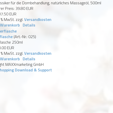
assiker für die Dornbehandlung, natürliches Massageöl, 500ml
er Preis:
39.80 EUR
37.50 EUR
9 % MwSt.
zzgl.
Versandkosten
 Warenkorb
Details
flasche
(Art.-Nr.:
025
)
flasche 250ml
3.00 EUR
9 % MwSt.
zzgl.
Versandkosten
 Warenkorb
Details
ght MAXXmarketing GmbH
hopping Download & Support