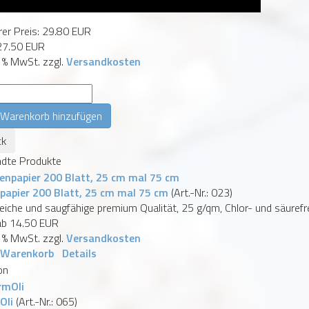
er Preis:
29.80 EUR
27.50 EUR
9 % MwSt.
zzgl.
Versandkosten
:
dte Produkte
papier 200 Blatt, 25 cm mal 75 cm
(Art.-Nr.:
023
)
eiche und saugfähige premium Qualität, 25 g/qm, Chlor- und säurefr
 ab
14.50 EUR
9 % MwSt.
zzgl.
Versandkosten
 Warenkorb
Details
Oli
(Art.-Nr.:
065
)