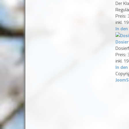
Der Kl
Regulär
Preis:
inkl. 1
In den
Dosier
Dosier
Preis:
inkl. 1
In den
Copyri
JoomS