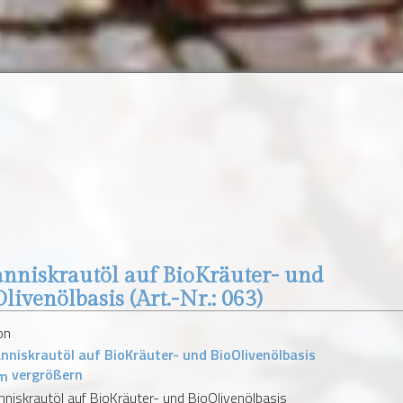
nniskrautöl auf BioKräuter- und
Olivenölbasis
(Art.-Nr.:
063
)
vergrößern