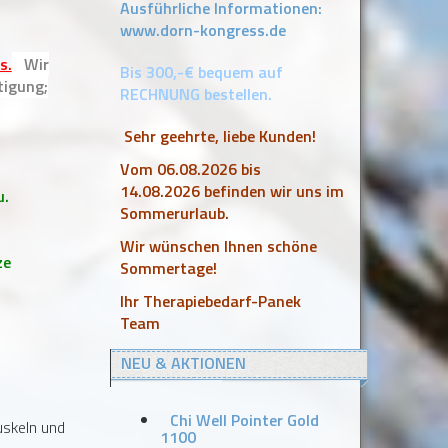
Ausführliche Informationen:
www.dorn-kongress.de
s.
Wir
Bis 300,-€ bequem auf
tigung;
RECHNUNG bestellen.
Sehr geehrte, liebe Kunden!
Vom 06.08.2026 bis
14.08.2026 befinden wir uns im
u.
Sommerurlaub.
Wir wünschen Ihnen schöne
ze
Sommertage!
Ihr Therapiebedarf-Panek
Team
NEU & AKTIONEN
Chi Well Pointer Gold
uskeln und
1100