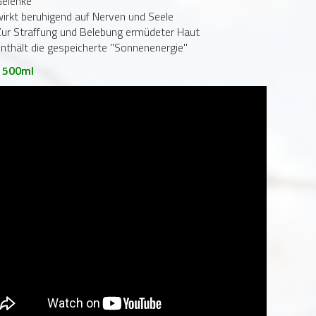
Gelenke
irkt beruhigend auf Nerven und Seele
ur Straffung und Belebung ermüdeter Haut
nthält die gespeicherte "Sonnenenergie"
: 500ml